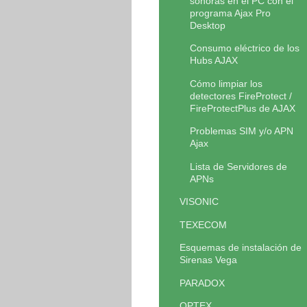
sonoras en el PC con el
programa Ajax Pro
Desktop
Consumo eléctrico de los
Hubs AJAX
Cómo limpiar los
detectores FireProtect /
FireProtectPlus de AJAX
Problemas SIM y/o APN
Ajax
Lista de Servidores de
APNs
VISONIC
TEXECOM
Esquemas de instalación de
Sirenas Vega
PARADOX
OPTEX