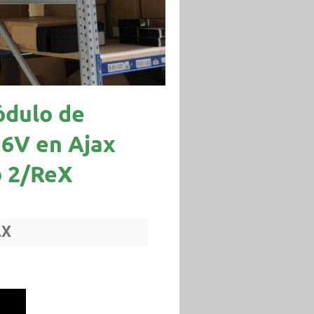
ódulo de
 6V en Ajax
 2/ReX
AX