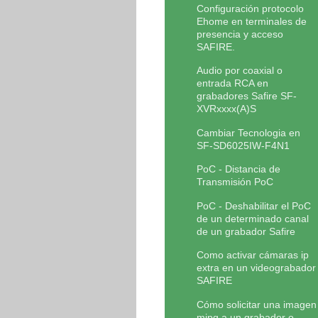
Configuración protocolo
Ehome en terminales de
presencia y acceso
SAFIRE.
Audio por coaxial o
entrada RCA en
grabadores Safire SF-
XVRxxxx(A)S
Cambiar Tecnologia en
SF-SD6025IW-F4N1
PoC - Distancia de
Transmisión PoC
PoC - Deshabilitar el PoC
de un determinado canal
de un grabador Safire
Como activar cámaras ip
extra en un videograbador
SAFIRE
Cómo solicitar una imagen
mjpg a un grabador o