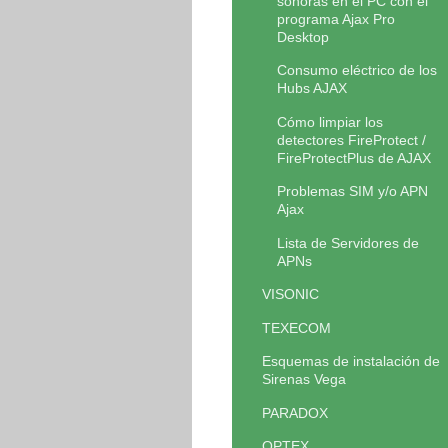
sonoras en el PC con el
programa Ajax Pro
Desktop
Consumo eléctrico de los
Hubs AJAX
Cómo limpiar los
detectores FireProtect /
FireProtectPlus de AJAX
Problemas SIM y/o APN
Ajax
Lista de Servidores de
APNs
VISONIC
TEXECOM
Esquemas de instalación de
Sirenas Vega
PARADOX
OPTEX