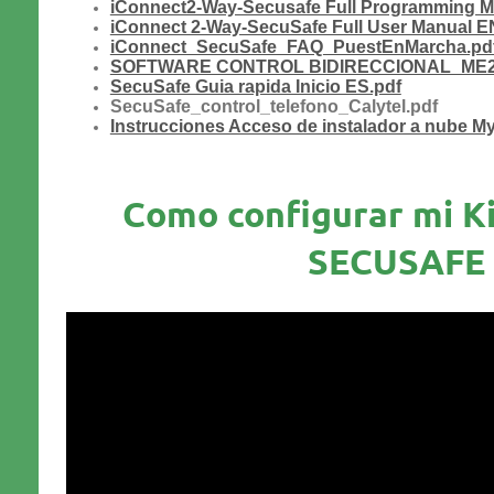
iConnect2-Way-Secusafe Full Programming M
iConnect 2-Way-SecuSafe Full User Manual E
iConnect_SecuSafe_FAQ_PuestEnMarcha.pd
SOFTWARE CONTROL BIDIRECCIONAL_ME2
SecuSafe Guia rapida Inicio ES.pdf
SecuSafe_control_telefono_Calytel.pdf
Instrucciones Acceso de instalador a nube 
Como configurar mi Ki
SECUSAFE