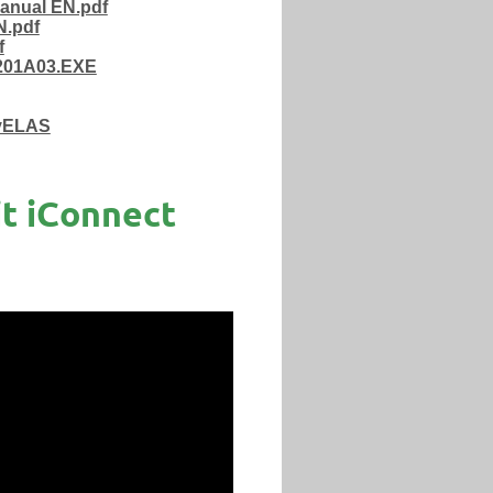
anual EN.pdf
N.pdf
f
01A03.EXE
MyELAS
t iConnect