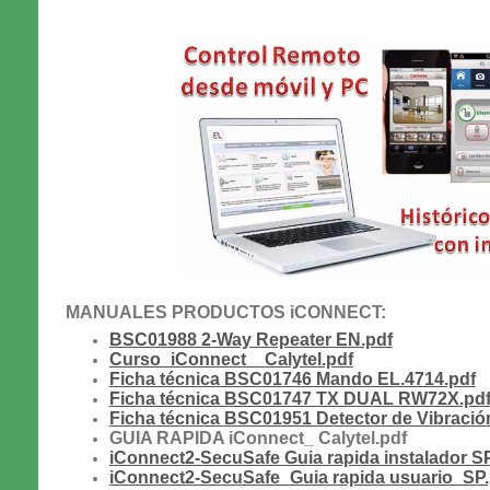
MANUALES PRODUCTOS iCONNECT:
BSC01988 2-Way Repeater EN.pdf
Curso_iConnect _ Calytel.pdf
Ficha técnica BSC01746 Mando EL.4714.pdf
Ficha técnica BSC01747 TX DUAL RW72X.pd
Ficha técnica BSC01951 Detector de Vibració
GUIA RAPIDA iConnect_ Calytel.pdf
iConnect2-SecuSafe Guia rapida instalador S
iConnect2-SecuSafe_Guia rapida usuario_SP.