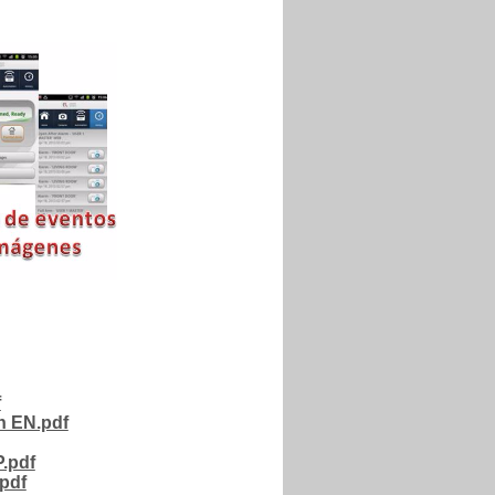
f
n EN.pdf
P.pdf
pdf