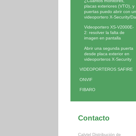
¿Cuantos monitores,
placas exteriores (VTO), y
puertas puedo abrir con u
videoportero X-Security/Da
Videoportero XS-V2000E-
2: resolver la falta de
imagen en pantalla
Abrir una segunda puerta
desde placa exterior en
videoporteros X-Security
VIDEOPORTEROS SAFIRE
ONVIF
FIBARO
Contacto
Calytel Distribución de