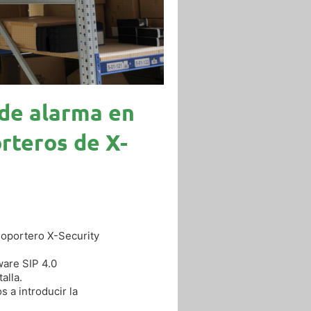
a de alarma en
rteros de X-
eoportero X-Security
ware SIP 4.0
alla.
 a introducir la