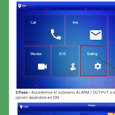
2 Paso -
Accedemos el submenu ALARM / OUTPUT y en 
opción dejándola en ON.