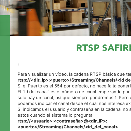
RTSP SAFIR
¡
Para visualizar un vídeo, la cadena RTSP básica que t
rtsp://<dir_ip>:<puerto>/Streaming/Channels/<id de
Si el Puerto es el 554 por defecto, no hace falta ponerl
El “Id del canal” es el número de canal empezando por 
solo hay un canal, así que siempre pondremos 1. Pero 
podemos indicar el canal desde el cual nos interesa extr
Si indicamos el usuario y contraseña en la cadena, no 
estos cuando el sistema lo pregunta:
rtsp://<usuario>:<contraseña>@<dir_IP>:
<puerto>/Streaming/Channels/<id_del_canal>