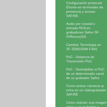
Configuración protocolo
Ehome en terminales de
presencia y acceso
SAFIRE.
Audio por coaxial o
entrada RCA en
grabadores Safire SF-
XVRxxxx(A)S
Cambiar Tecnologia en
SF-SD6025IW-F4N1
PoC - Distancia de
Transmisión PoC
PoC - Deshabilitar el PoC
de un determinado canal
de un grabador Safire
Como activar cámaras ip
extra en un videograbador
SAFIRE
Cómo solicitar una imagen
mjpg a un grabador o