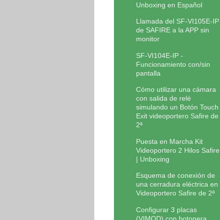
Unboxing en Español
Llamada del SF-VI105E-IP
de SAFIRE a la APP sin
monitor
SF-VI104E-IP -
Funcionamiento con/sin
pantalla
Cómo utilizar una cámara
con salida de relé
simulando un Botón Touch
Exit videoportero Safire de
2ª
Puesta en Marcha Kit
Videoportero 2 Hilos Safire
| Unboxing
Esquema de conexión de
una cerradura eléctrica en
Videoportero Safire de 2ª
Configurar 3 placas
(VIMOD) con botonera