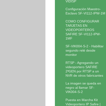
VIDISP
Configuración Maestro-
Esclavo SF-VI112-IPW-1M
COMO CONFIGURAR
TARJETAS EN
VIDEOPORTEROS
SAFIRE SF-VI112-IPW-
1MF
SF-VIK004-S-2 - Habilitar
segundo relé desde
monitor
RTSP - Agregando un
videoportero SAFIRE
2ªGEN por RTSP a un
NVR de otros fabricantes
La imagen se queda en
negro al llamar SF-
VIK004-S-2
Puesta en Marcha Kit
Videoportero IP Safire |