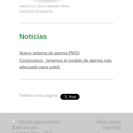
HAGA CLIC EN LA IMAGEN PARA
ASISTENCIA REMOTA
Noticias
Nuevo sistema de alarma PM33
Conózcanos, tenemos el modelo de alarma más
adecuado para usted.
Twittear esta página
Versión para imprimir
|
Iniciar sesión
Mapa del sitio
Vista Web
© Calytel 2010 - 2024